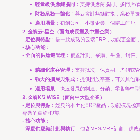
輕量級供應鏈協同
：支持供應商協同、多門店/
財務業務一體化
：與云會計無縫對接，業務單據
適用場景
：初創公司、小微企業、個體工商戶、
2. 金蝶云·星空（面向成長型及中型企業）
-
定位與特點
：是一款成熟的云端ERP，功能更全面，
-
核心功能
：
-
全面的供應鏈管理
：覆蓋計劃、采購、生產、銷售
精細化庫存管理
：支持批次、保質期、序列號管
強大的擴展與集成
：提供開放平臺，可與其他系
適用場景
：快速發展的制造、分銷、零售等中型
3. 金蝶K/3 WISE（面向中大型企業）
-
定位與特點
：經典的本土化ERP產品，功能模塊極
專業的實施和培訓。
-
核心功能
：
-
深度供應鏈計劃與執行
：包含MPS/MRP計劃、供