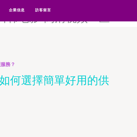
高清国产黄片-高清国产一区-
企業信息
訪客留言
清日韩电影-高清视频一区
理服務？
e，如何選擇簡單好用的供