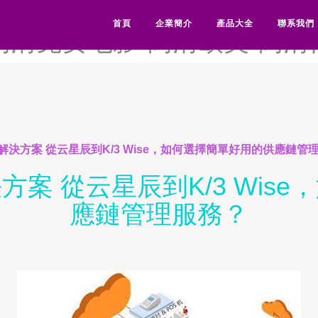
高清福利导航-高清福利国产-
首頁
企業簡介
產品大全
聯系我們
-高清免费电影-高清欧美-高
決方案 從云星辰到K/3 Wise，如何選擇簡單好用的供應鏈管
案 從云星辰到K/3 Wis
應鏈管理服務？