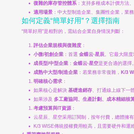
復雜的庫存管控體系
：支持多種成本計價方法、
適用場景
：中大型制造企業、集團性企業，業務
如何定義“簡單好用”？選擇指南
“簡單好用”是相對的，需結合企業自身情況判斷：
評估企業規模與復雜度
：
小微/初創企業
：首選
金蝶云·星辰
。它最大限度
成長型/中型企業
：
金蝶云·星空
是更合適的選擇
成熟中大型/制造企業
：若業務非常復雜，
K/3 W
明確核心需求
：
如果核心是解決
基礎進銷存
、打通線上線下一
如果涉及
多工廠協同、生產計劃、成本精細核
考慮預算與IT資源
：
云星辰、星空采用訂閱制，按年付費，總體擁有
K/3 WISE傳統授權費用較高，且需要硬件和運