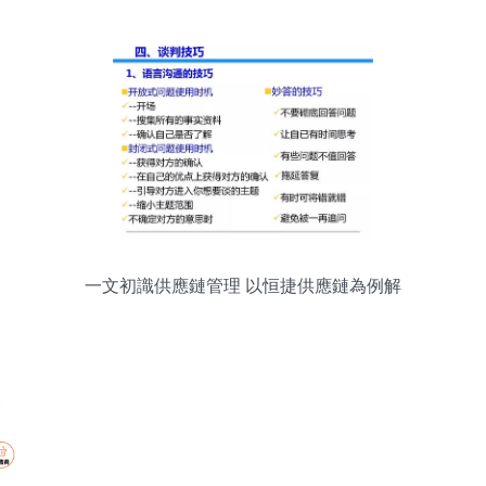
一文初識供應鏈管理 以恒捷供應鏈為例解
析現代服務