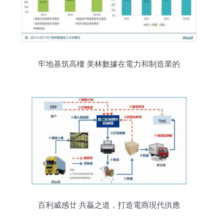
牢地基筑高樓 美林數據在電力和制造業的
供應鏈管理穩扎穩打
百利威感廿 共贏之道，打造電商現代供應
鏈管理服務第一品牌